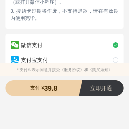
（或打开微信小程序）。
3. 搜题卡过期将作废，不支持退款，请在有效期
内使用完毕。
微信支付
支付宝支付
* 支付即表示同意并接受
《服务协议》
和
《购买须知》
39.8
立即开通
支付 ¥
长沙希赛拓肯教育科技有限公司
版权所有 ©2025
湘ICP备19012461号-1
湘公安备案43019002002173号
营业执照
违法和不良信息举报电话：400-118-7898
举报/反馈/投诉邮箱：deng＃ujigu.com（请将＃替换成@）