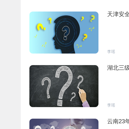
天津安
李瑶
湖北三
李瑶
云南23