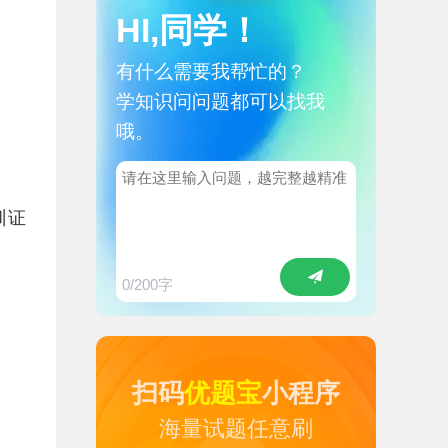
HI,同学！
有什么需要我帮忙的？
学知识问问题都可以找我
哦。
训证
0
/200字
扫码
优题宝
小程序
海量试题任意刷