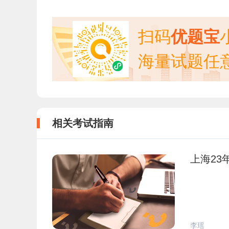
扫码
优题宝
海量试题任
相关考试指南
上海23
李瑶